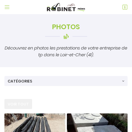


L’ aireau Breton
41150 CHAUMONT-SUR-LOIRE
PHOTOS
02 54 20 90 14
Découvrez en photos les prestations de votre entreprise de
tp dans le Loir-et-Cher (41).
CATÉGORIES
Adresse email de réception

En cochant cette case, vous consentez à recevoir nos propositions
VOIR TOUT
commerciales à l'adresse email indiqué ci-dessus. Vous pouvez
vous désinscrire à tout moment en utilisant
le formulaire de
désinscription
.
INSCRIPTION