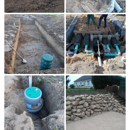

Agrandir la photo

Agrandir la photo